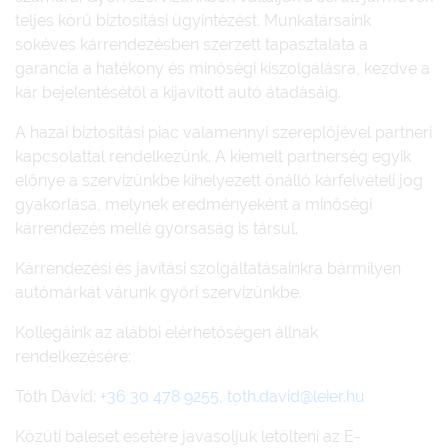
teljes körű biztosítási ügyintézést. Munkatársaink
sokéves kárrendezésben szerzett tapasztalata a
garancia a hatékony és minőségi kiszolgálásra, kezdve a
kár bejelentésétől a kijavított autó átadásáig.
A hazai biztosítási piac valamennyi szereplőjével partneri
kapcsolattal rendelkezünk. A kiemelt partnerség egyik
előnye a szervizünkbe kihelyezett önálló kárfelvételi jog
gyakorlása, melynek eredményeként a minőségi
kárrendezés mellé gyorsaság is társul.
Kárrendezési és javítási szolgáltatásainkra bármilyen
autómárkát várunk győri szervizünkbe.
Kollegáink az alábbi elérhetőségen állnak
rendelkezésére:
Tóth Dávid:
+36 30 478 9255
,
toth.david@leier.hu
Közúti baleset esetére javasoljuk letölteni az E-