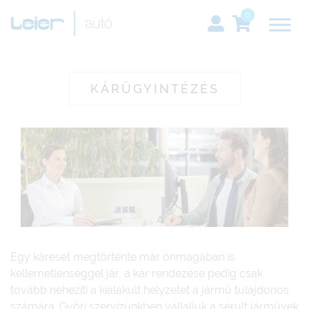
0
KÁRÜGYINTÉZÉS
Egy káreset megtörténte már önmagában is
kellemetlenséggel jár, a kár rendezése pedig csak
tovább nehezíti a kialakult helyzetet a jármű tulajdonos
számára. Győri szervizünkben vállaljuk a sérült járművek