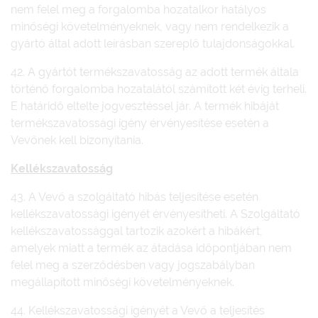
nem felel meg a forgalomba hozatalkor hatályos
minőségi követelményeknek, vagy nem rendelkezik a
gyártó által adott leírásban szereplő tulajdonságokkal.
42. A gyártót termékszavatosság az adott termék általa
történő forgalomba hozatalától számított két évig terheli.
E határidő eltelte jogvesztéssel jár. A termék hibáját
termékszavatossági igény érvényesítése esetén a
Vevőnek kell bizonyítania.
Kellékszavatosság
43. A Vevő a szolgáltató hibás teljesítése esetén
kellékszavatossági igényét érvényesítheti. A Szolgáltató
kellékszavatossággal tartozik azokért a hibákért,
amelyek miatt a termék az átadása időpontjában nem
felel meg a szerződésben vagy jogszabályban
megállapított minőségi követelményeknek.
44. Kellékszavatossági igényét a Vevő a teljesítés