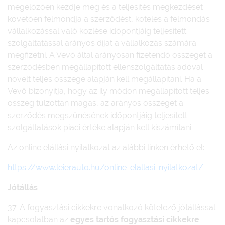
megelőzően kezdje meg és a teljesítés megkezdését
követően felmondja a szerződést, köteles a felmondás
vállalkozással való közlése időpontjáig teljesített
szolgáltatással arányos díjat a vállalkozás számára
megfizetni. A Vevő által arányosan fizetendő összeget a
szerződésben megállapított ellenszolgáltatás adóval
növelt teljes összege alapján kell megállapítani. Ha a
Vevő bizonyítja, hogy az ily módon megállapított teljes
összeg túlzottan magas, az arányos összeget a
szerződés megszűnésének időpontjáig teljesített
szolgáltatások piaci értéke alapján kell kiszámítani.
Az online elállási nyilatkozat az alábbi linken érhető el:
https://www.leierauto.hu/online-elallasi-nyilatkozat/
Jótállás
37. A fogyasztási cikkekre vonatkozó kötelező jótállással
kapcsolatban az
egyes tartós fogyasztási cikkekre