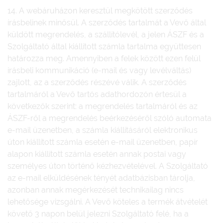
14. A webáruházon keresztül megkötött szerződés
írásbelinek minősül. A szerződés tartalmát a Vevő által
küldött megrendelés, a szállítólevél, a jelen ÁSZF és a
Szolgáltató által kiállított számla tartalma együttesen
határozza meg. Amennyiben a felek között ezen felül
írásbeli kommunikáció (e-mail és vagy levélváltás)
zajlott, az a szerződés részévé válik. A szerződés
tartalmáról a Vevő tartós adathordozón értesül a
következők szerint: a megrendelés tartalmáról és az
ÁSZF-ről a megrendelés beérkezéséről szóló automata
e-mail üzenetben, a számla kiállításáról elektronikus
úton kiállított számla esetén e-mail üzenetben, papír
alapon kiállított számla esetén annak postai vagy
személyes úton történő kézhezvételével. A Szolgáltató
az e-mail elküldésének tényét adatbázisban tárolja,
azonban annak megérkezését technikailag nincs
lehetősége vizsgálni. A Vevő köteles a termék átvételét
követő 3 napon belül jelezni Szolgáltató felé, ha a