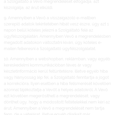
a Szolgáltató a Vevő megrendelését elfogadja, azt
kiszolgálja, az árut elküldi.
9. Amennyiben a Vevő a visszaigazoló e-mailben
szereplő adatok tekintetében hibát vesz észre, úgy azt 1
napon belül köteles jelezni a Szolgáltató felé az
ügyfélszolgálatán. Amennyiben Vevő a megrendelésben
megadott adatokon változtatni kíván, úgy köteles e-
mailen felkeresni a Szolgáltató ügyfélszolgálatát.
10. Amennyiben a webshopban, reklámban, vagy egyéb
kereskedelmi kommunikációban téves ár vagy
készletinformáció kerül feltüntetésre, illetve egyéb hiba
vagy hiányosság lép fel, a Szolgáltató fenntartja a jogot
a korrekcióra. Ilyen esetben a hiba felismerését követően
azonnal tájékoztatja a Vevőt a helyes adatokról. A Vevő
ezt követően megerősítheti a megrendelését, vagy
dönthet úgy, hogy a módosított feltételekkel nem kéri az
árut. Amennyiben a Vevő a megrendelését nem tartja
fenn, de a vételárat, illetve egyéb díja(ka)t már