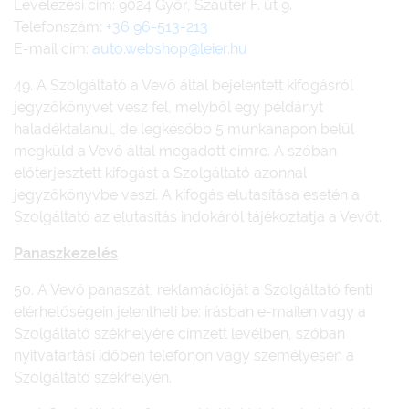
Levelezési cím: 9024 Győr, Szauter F. út 9.
Telefonszám:
+36 96-513-213
E-mail cím:
auto.webshop@leier.hu
49. A Szolgáltató a Vevő által bejelentett kifogásról
jegyzőkönyvet vesz fel, melyből egy példányt
haladéktalanul, de legkésőbb 5 munkanapon belül
megküld a Vevő által megadott címre. A szóban
előterjesztett kifogást a Szolgáltató azonnal
jegyzőkönyvbe veszi. A kifogás elutasítása esetén a
Szolgáltató az elutasítás indokáról tájékoztatja a Vevőt.
Panaszkezelés
50. A Vevő panaszát, reklamációját a Szolgáltató fenti
elérhetőségein jelentheti be: írásban e-mailen vagy a
Szolgáltató székhelyére címzett levélben, szóban
nyitvatartási időben telefonon vagy személyesen a
Szolgáltató székhelyén.