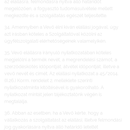
az elállásra, felmondásra nyitva álló határidőt
megelőzően, a fogyasztó tudomásulvétele mellett
megkezdte és a szolgáltatás egészét teljesítette.
34. Amennyiben a Vevő élni kíván elállási jogával, úgy
azt írásban köteles a Szolgáltatóval közölni az
ügyfélszolgálati elérhetőségeinek valamelyikén.
35. Vevő elállásra irányuló nyilatkozatában köteles
megjelölni a termék nevét, a megrendelési számot, a
szerződéskötés időpontját, átvétel időpontját, illetve a
vevő nevét és címét. Az elállási nyilatkozat a 45/2014.
(II.26.) Korm. rendelet 2. melléklete szerinti
nyilatkozatminta kitöltésével is gyakorolható. A
nyilatkozat mintát jelen tájékoztatónk végén is
megtalálja.
36. Abban az esetben, ha a Vevő kérte, hogy a
vállalkozás a szolgáltatást az elállási, illetve felmondási
jog gyakorlására nyitva álló határidő leteltét