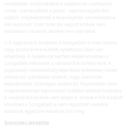
rendelések, módosíthatók a szállítási és számlázási
címek, szerkeszthető a jelszó, valamint egyéb fiók
adatok, megtekinthető a kívánságlista, rendelkezésre
álló kuponok. Ezen funkciók regisztrációval nem
rendelkező vásárlók részére nem elérhetők.
7. A regisztráció törlésére a Szolgáltató e-mail címére,
vagy postacímére küldött nyilatkozat útján van
lehetőség. A nyilatkozat kézhezvételét követően a
Szolgáltató intézkedik a vásárlói fiók törlése iránt. A
jogszabályi kötelezettség teljesítése érdekében kezelt
adatok (pl. számlázási adatok), vagy szerződés
teljesítéséhez szükséges adatok (pl. folyamatban levő
megrendeléshez kapcsolódó szállítási adatok) törlésére
a vásárlói fiók törlése nem terjed ki, azokat a fiók törlését
követően a Szolgáltató a nem regisztrált vásárlók
adataival egyezően kezeli és őrzi meg.
Szerződés létrejötte