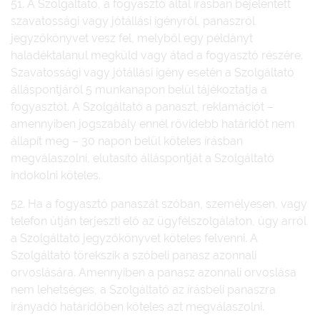
51. A Szolgáltató, a fogyasztó által írásban bejelentett
szavatossági vagy jótállási igényről, panaszról
jegyzőkönyvet vesz fel, melyből egy példányt
haladéktalanul megküld vagy átad a fogyasztó részére.
Szavatossági vagy jótállási igény esetén a Szolgáltató
álláspontjáról 5 munkanapon belül tájékoztatja a
fogyasztót. A Szolgáltató a panaszt, reklamációt –
amennyiben jogszabály ennél rövidebb határidőt nem
állapít meg – 30 napon belül köteles írásban
megválaszolni, elutasító álláspontját a Szolgáltató
indokolni köteles.
52. Ha a fogyasztó panaszát szóban, személyesen, vagy
telefon útján terjeszti elő az ügyfélszolgálaton, úgy arról
a Szolgáltató jegyzőkönyvet köteles felvenni. A
Szolgáltató törekszik a szóbeli panasz azonnali
orvoslására. Amennyiben a panasz azonnali orvoslása
nem lehetséges, a Szolgáltató az írásbeli panaszra
irányadó határidőben köteles azt megválaszolni.