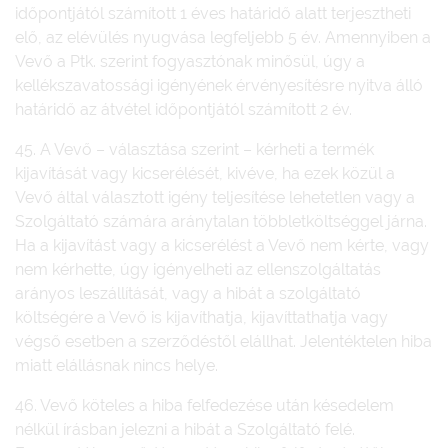
időpontjától számított 1 éves határidő alatt terjesztheti
elő, az elévülés nyugvása legfeljebb 5 év. Amennyiben a
Vevő a Ptk. szerint fogyasztónak minősül, úgy a
kellékszavatossági igényének érvényesítésre nyitva álló
határidő az átvétel időpontjától számított 2 év.
45. A Vevő – választása szerint – kérheti a termék
kijavítását vagy kicserélését, kivéve, ha ezek közül a
Vevő által választott igény teljesítése lehetetlen vagy a
Szolgáltató számára aránytalan többletköltséggel járna.
Ha a kijavítást vagy a kicserélést a Vevő nem kérte, vagy
nem kérhette, úgy igényelheti az ellenszolgáltatás
arányos leszállítását, vagy a hibát a szolgáltató
költségére a Vevő is kijavíthatja, kijavíttathatja vagy
végső esetben a szerződéstől elállhat. Jelentéktelen hiba
miatt elállásnak nincs helye.
46. Vevő köteles a hiba felfedezése után késedelem
nélkül írásban jelezni a hibát a Szolgáltató felé.