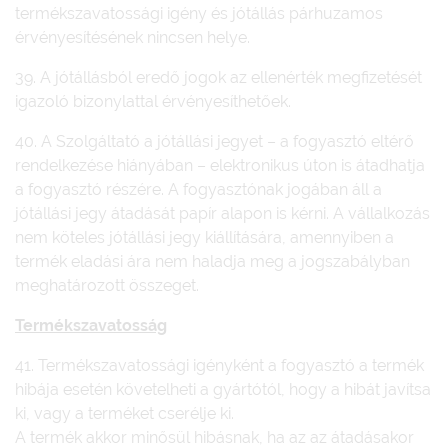
termékszavatossági igény és jótállás párhuzamos
érvényesítésének nincsen helye.
39. A jótállásból eredő jogok az ellenérték megfizetését
igazoló bizonylattal érvényesíthetőek.
40. A Szolgáltató a jótállási jegyet – a fogyasztó eltérő
rendelkezése hiányában – elektronikus úton is átadhatja
a fogyasztó részére. A fogyasztónak jogában áll a
jótállási jegy átadását papír alapon is kérni. A vállalkozás
nem köteles jótállási jegy kiállítására, amennyiben a
termék eladási ára nem haladja meg a jogszabályban
meghatározott összeget.
Termékszavatosság
41. Termékszavatossági igényként a fogyasztó a termék
hibája esetén követelheti a gyártótól, hogy a hibát javítsa
ki, vagy a terméket cserélje ki.
A termék akkor minősül hibásnak, ha az az átadásakor