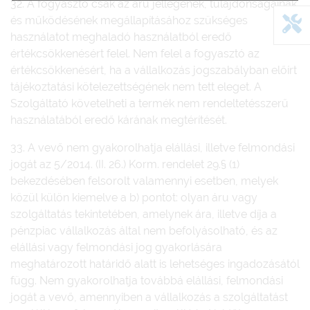
32. A fogyasztó csak az áru jellegének, tulajdonságainak
és működésének megállapításához szükséges
használatot meghaladó használatból eredő
értékcsökkenésért felel. Nem felel a fogyasztó az
értékcsökkenésért, ha a vállalkozás jogszabályban előírt
tájékoztatási kötelezettségének nem tett eleget. A
Szolgáltató követelheti a termék nem rendeltetésszerű
használatából eredő kárának megtérítését.
33. A vevő nem gyakorolhatja elállási, illetve felmondási
jogát az 5/2014. (II. 26.) Korm. rendelet 29.§ (1)
bekezdésében felsorolt valamennyi esetben, melyek
közül külön kiemelve a b) pontot: olyan áru vagy
szolgáltatás tekintetében, amelynek ára, illetve díja a
pénzpiac vállalkozás által nem befolyásolható, és az
elállási vagy felmondási jog gyakorlására
meghatározott határidő alatt is lehetséges ingadozásától
függ. Nem gyakorolhatja továbbá elállási, felmondási
jogát a vevő, amennyiben a vállalkozás a szolgáltatást