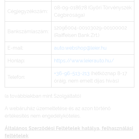
08-09-018678 (Győri Törvényszék
Cégjegyzékszám:
Cégbírósága)
12096004-00103029-00100002
Bankszámlaszám:
(Raiffeisen Bank Zrt.)
E-mail:
auto.webshop@leier.hu
Honlap:
https://www.leierauto.hu/
+36-96-513-213
(hétköznap 8-17
Telefon:
óráig, nem emelt díjas hívás)
(a továbbiakban mint Szolgáltató)
A webáruház üzemeltetése és az azon történő
értékesítés nem engedélyköteles.
Általános Szerződési Feltételek hatálya, felhasználási
feltételek