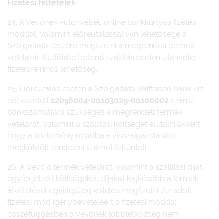
Fizetési feltételek
24. A Vevőnek –utánvéttel, online bankkártyás fizetési
móddal, valamint előreutalással van lehetősége a
Szolgáltató részére megfizetni a megrendelt termék
vételárát. Külföldre történő szállítás esetén utánvétes
fizetésre nincs lehetőség.
25. Előreutalás esetén a Szolgáltató Raiffeisen Bank Zrt-
nél vezetett
12096004-00103029-00100002
számú
bankszámlájára szükséges a megrendelt termék
vételárát, valamint a szállítási költséget elutalni akként,
hogy a közlemény rovatba a visszaigazoláskor
megküldött rendelési számot feltünteti.
26. A Vevő a termék vételárát, valamint a szállítási díjat,
egyéb jelzett költségeket, díjakat legkésőbb a termék
átvételével egyidejűleg köteles megfizetni. Az adott
fizetési mód igénybevételéért a fizetési móddal
összefüggésben a vevőnek többletköltség nem