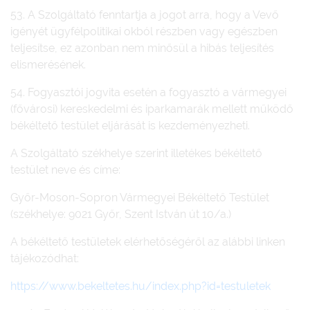
53. A Szolgáltató fenntartja a jogot arra, hogy a Vevő
igényét ügyfélpolitikai okból részben vagy egészben
teljesítse, ez azonban nem minősül a hibás teljesítés
elismerésének.
54. Fogyasztói jogvita esetén a fogyasztó a vármegyei
(fővárosi) kereskedelmi és iparkamarák mellett működő
békéltető testület eljárását is kezdeményezheti.
A Szolgáltató székhelye szerint illetékes békéltető
testület neve és címe:
Győr-Moson-Sopron Vármegyei Békéltető Testület
(székhelye: 9021 Győr, Szent István út 10/a.)
A békéltető testületek elérhetőségéről az alábbi linken
tájékozódhat:
https://www.bekeltetes.hu/index.php?id=testuletek