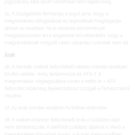
jogszabály által előírt okiratokat nem kapta meg.
15. A Szolgáltató fenntartja a jogot arra, hogy a
megrendelés elfogadását és teljesítését megtagadja
abban az esetben, ha a vásárlás körülményei
megalapozottan arra engednek következtetni, hogy a
megrendelések mögött valós vásárlási szándék nem áll.
Árak
16. A termék mellett feltüntetett vételár minden esetben
bruttó vételár, mely tartalmazza az ÁFA-t. A
megrendelés véglegesítése során a nettó ár + ÁFA
felbontás kizárólag tájékoztatásul szolgál a Felhasználók
részére.
17. Az árak minden esetben forintban értendők.
18. A webáruházban feltüntetett árak a szállítási díjat
nem tartalmazzák. A belföldi szállítási díjakról a Vevő a
megrendelési folyamat során, a Kosár menüpontban