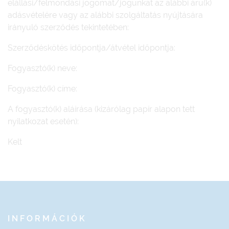
elállási/felmondási jogomat/jogunkat az alábbi áru(k)
adásvételére vagy az alábbi szolgáltatás nyújtására
irányuló szerződés tekintetében:
Szerződéskötés időpontja/átvétel időpontja:
Fogyasztó(k) neve:
Fogyasztó(k) címe:
A fogyasztó(k) aláírása (kizárólag papír alapon tett
nyilatkozat esetén):
Kelt
INFORMÁCIÓK