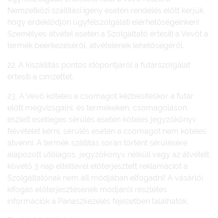
Nemzetközi szállítási igény esetén rendelés előtt kérjük,
hogy érdeklődjön ügyfélszolgálati elérhetőségeinken!
Személyes átvétel esetén a Szolgáltató értesíti a Vevőt a
termék beérkezéséről, átvételének lehetőségéről.
22. A kiszállítás pontos időpontjáról a futárszolgálat
értesíti a címzettet.
23. A Vevő köteles a csomagot kézbesítéskor a futár
előtt megvizsgálni, és termékeken, csomagoláson
észlelt esetleges sérülés esetén köteles jegyzőkönyv
felvételét kérni, sérülés esetén a csomagot nem köteles
átvenni. A termék szállítás során történt sérülésére
alapozott utólagos, jegyzőkönyv nélküli vagy az átvételt
követő 3 nap elteltével előterjesztett reklamációt a
Szolgáltatónak nem áll módjában elfogadni! A vásárlói
kifogás előterjesztésének módjáról részletes
információk a Panaszkezelés fejezetben találhatók.