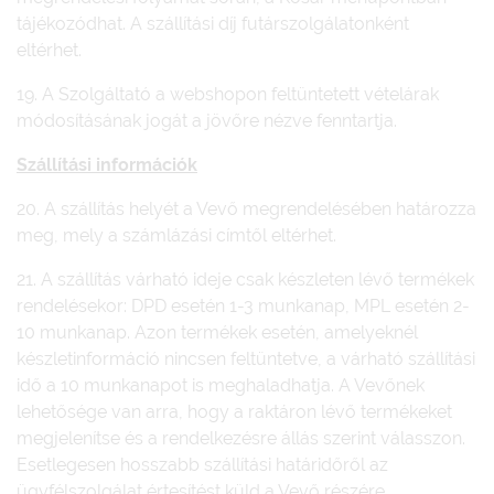
tájékozódhat. A szállítási díj futárszolgálatonként
eltérhet.
19. A Szolgáltató a webshopon feltüntetett vételárak
módosításának jogát a jövőre nézve fenntartja.
Szállítási információk
20. A szállítás helyét a Vevő megrendelésében határozza
meg, mely a számlázási címtől eltérhet.
21. A szállítás várható ideje csak készleten lévő termékek
rendelésekor: DPD esetén 1-3 munkanap, MPL esetén 2-
10 munkanap. Azon termékek esetén, amelyeknél
készletinformáció nincsen feltüntetve, a várható szállítási
idő a 10 munkanapot is meghaladhatja. A Vevőnek
lehetősége van arra, hogy a raktáron lévő termékeket
megjelenítse és a rendelkezésre állás szerint válasszon.
Esetlegesen hosszabb szállítási határidőről az
ügyfélszolgálat értesítést küld a Vevő részére.