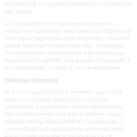
számítható fel. A Szolgáltató késedelmi kamat fizetésére
nem köteles.
27. A Szolgáltató a számlát legkésőbb a termék
elküldésével egyidejűleg, elektronikus úton állítja ki és a
Vevő által a megrendelés során megadott e-mail címre
küldi el. Személyes átvétel esetén, vagy a Szolgáltató
működési körében felmerült okból a Szolgáltató papír
alapú számlát is kiállíthat, mely esetben azt legkésőbb a
termék átadásakor bocsátja a Vevő rendelkezésére.
Elállási jo
g, felmondás
28. A Vevő jogosult a termék átvételétől számított 14
napon belül indoklás nélkül elállni a megkötött
szerződéstől. Az adásvételtől történő elállásra nyitva
álló határidő a termék Vevő általi átvételének napján
kezdődik. Kétség esetén a határidő megtartásának
szempontjából a szolgáltató postai úton megküldött
elállási nyilatkozat esetén a postára adás igazolt