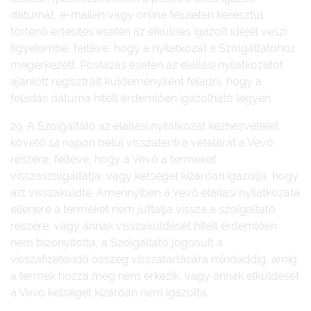
dátumát, e-mailen vagy online felületen keresztül
történő értesítés esetén az elküldés igazolt idejét veszi
figyelembe, feltéve, hogy a nyilatkozat a Szolgáltatóhoz
megérkezett. Postázás esetén az elállási nyilatkozatot
ajánlott regisztrált küldeményként feladni, hogy a
feladás dátuma hitelt érdemlően igazolható legyen.
29. A Szolgáltató az elállási nyilatkozat kézhezvételét
követő 14 napon belül visszatéríti a vételárat a Vevő
részére, feltéve, hogy a Vevő a terméket
visszaszolgáltatja, vagy kétséget kizáróan igazolja, hogy
azt visszaküldte. Amennyiben a Vevő elállási nyilatkozata
ellenére a terméket nem juttatja vissza a szolgáltató
részére, vagy annak visszaküldését hitelt érdemlően
nem bizonyította, a Szolgáltató jogosult a
visszafizetendő összeg visszatartására mindaddig, amíg
a termék hozzá meg nem érkezik, vagy annak elküldését
a Vevő kétséget kizáróan nem igazolta.