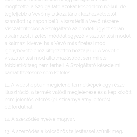
megfizette, a Szolgáltató azokat késedelem nélkül,
de
legfeljebb a Vevő nyilatkozatának kézhezvételétől
számított 14 napon belül visszatéríti a Vevő részére.
Visszatérítéskor a Szolgáltató az eredeti ügylet során
alkalmazott fizetési móddal egyező visszatérítési módot
alkalmaz, kivéve, ha a Vevő más fizetési mód
igénybevételéhez kifejezetten hozzájárul. A Vevőt e
visszatérítési mód alkalmazásából semmiféle
többletköltség nem terheli. A Szolgáltató késedelmi
kamat fizetésére nem köteles.
11. A webshopban megjelenő termékképek egy része
illusztráció, a termék valódi megjelenése és a kép között
nem jelentős eltérés (pl. színárnyalatnyi eltérés)
előfordulhat.
12. A szerződés nyelve magyar.
13. A szerződés a kölcsönös teljesítéssel szűnik meg.