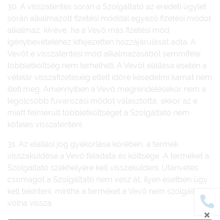
30. A visszatérítés során a Szolgáltató az eredeti ügylet
során alkalmazott fizetési móddal egyező fizetési módot
alkalmaz, kivéve, ha a Vevő más fizetési mód
igénybevételéhez kifejezetten hozzájárulását adta. A
Vevőt e visszatérítési mód alkalmazásából semmiféle
többletköltség nem terhelheti. A Vevőt elállása esetén a
vételár visszafizetéséig eltelt időre késedelmi kamat nem
illeti meg. Amennyiben a Vevő megrendelésekor nem a
legolcsóbb fuvarozási módot választotta, akkor az e
miatt felmerült többletköltséget a Szolgáltató nem
köteles visszatéríteni.
31. Az elállási jog gyakorlása körében, a termék
visszaküldése a Vevő feladata és költsége A terméket a
Szolgáltató székhelyére kell visszaküldeni. Utánvétes
csomagot a Szolgáltató nem vesz át, ilyen esetben úgy
kell tekinteni, mintha a terméket a Vevő nem szolgáltatta
volna vissza.