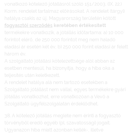
vonatkozó kötelező jótállásról szóló 151/2003. (IX. 22.)
Korm. rendelet tartalmaz előírásokat. A rendelet (tárgyi)
hatálya csakis az új, Magyarország területén kötött
fogyasztói szerződés
keretében értékesített
termékekre vonatkozik, a jótállás időtartama: a) 10 000
forintot elérő, de 250 000 forintot meg nem haladó
eladási ár esetén két év, b) 250 000 forint eladási ár felett
három év.
A szolgáltató jótállási kötelezettsége alól abban az
esetben mentesül, ha bizonyítja, hogy a hiba oka a
teljesítés után keletkezett.
A rendelet hatálya alá nem tartozó esetekben a
Szolgáltató jótállást nem vállal, egyes termékekre gyári
jótállás vonatkozhat, erre vonatkozóan a Vevő a
Szolgáltató ügyfélszolgálatán érdeklődhet.
38. A kötelező jótállás megléte nem érinti a fogyasztó
törvényből eredő egyéb (pl. szavatossági) jogait.
Ugyanazon hiba miatt azonban kellék-, illetve