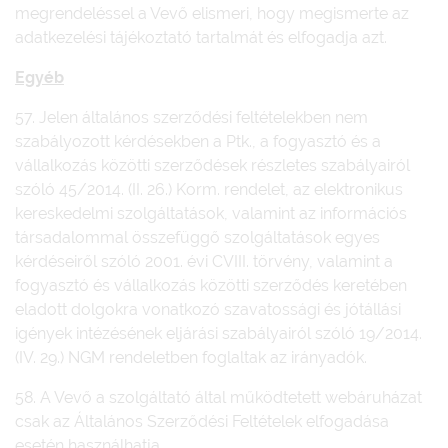
megrendeléssel a Vevő elismeri, hogy megismerte az
adatkezelési tájékoztató tartalmát és elfogadja azt.
Egyéb
57. Jelen általános szerződési feltételekben nem
szabályozott kérdésekben a Ptk., a fogyasztó és a
vállalkozás közötti szerződések részletes szabályairól
szóló 45/2014. (II. 26.) Korm. rendelet, az elektronikus
kereskedelmi szolgáltatások, valamint az információs
társadalommal összefüggő szolgáltatások egyes
kérdéseiről szóló 2001. évi CVIII. törvény, valamint a
fogyasztó és vállalkozás közötti szerződés keretében
eladott dolgokra vonatkozó szavatossági és jótállási
igények intézésének eljárási szabályairól szóló 19/2014.
(IV. 29.) NGM rendeletben foglaltak az irányadók.
58. A Vevő a szolgáltató által működtetett webáruházat
csak az Általános Szerződési Feltételek elfogadása
esetén használhatja.