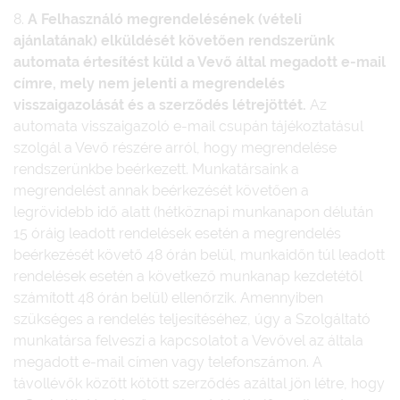
8.
A Felhasználó megrendelésének (vételi
ajánlatának) elküldését követően rendszerünk
automata értesítést küld a Vevő által megadott e-mail
címre, mely nem jelenti a megrendelés
visszaigazolását és a szerződés létrejöttét.
Az
automata visszaigazoló e-mail csupán tájékoztatásul
szolgál a Vevő részére arról, hogy megrendelése
rendszerünkbe beérkezett. Munkatársaink a
megrendelést annak beérkezését követően a
legrövidebb idő alatt (hétköznapi munkanapon délután
15 óráig leadott rendelések esetén a megrendelés
beérkezését követő 48 órán belül, munkaidőn túl leadott
rendelések esetén a következő munkanap kezdetétől
számított 48 órán belül) ellenőrzik. Amennyiben
szükséges a rendelés teljesítéséhez, úgy a Szolgáltató
munkatársa felveszi a kapcsolatot a Vevővel az általa
megadott e-mail címen vagy telefonszámon. A
távollévők között kötött szerződés azáltal jön létre, hogy