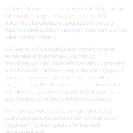
1. A jelen Általános Szerződési Feltételek hatálya kiterjed
minden olyan Magyarország területén nyújtott
elektronikus kereskedelmi szolgáltatásra, amely a
http://www.leierauto.hu/webshop/
webcímen található
webáruházban történik.
2. A Leier Autó Kft. szolgáltatásait minden jogképes
természetes és jogi személy, valamint jogi
személyiséggel nem rendelkező gazdálkodó szervezet
(a továbbiakban mint Vevő, vagy Felhasználó) jogosult
igénybe venni, amennyiben megrendelése elküldését
megelőzően a jelen Általános Szerződési Feltételeket,
valamint a Szolgáltató Adatkezelési Tájékoztatóját az
erre vonatkozó checkbox bejelölésével elfogadja.
A webáruház működésével, a megrendeléssel és
szállítással kapcsolatban felmerülő kérdések esetén
Szolgáltató ügyfélszolgálata a Felhasználók
rendelkezésére áll.