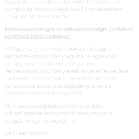
Fogyasztói szerződés esetén a hiba felfedezésétől
számított két hónapon belül közölt hibát késedelem
nélkül közöltnek kell tekinteni.
Kellékszavatosságra, termékszavatosságra, jótállásra
vonatkozó közös szabályok
47. Ugyanazon hiba miatt kellékszavatossági és
termékszavatossági igényt egyszerre, egymással
párhuzamosan nem lehet érvényesíteni.
Termékszavatossági igény eredményes érvényesítése
esetén a kicserélt termékre, illetve kijavított részre
vonatkozó kellékszavatossági igényét a vevő a
gyártóval szemben érvényesítheti.
48. A szavatossági igényeit a Vevő az alábbi
elérhetőségeken érvényesítheti, mely egyben a
szolgáltató ügyfélszolgálata is:
Név: Leier Autó Kft.