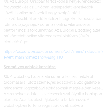
55. Az Európai Unióban tartózkodási hellyel rendelkező
fogyasztók és az Unióban letelepedett kereskedők
közötti, online adásvételi vagy szolgáltatási
szerződésekből eredő kötelezettségekkel kapcsolatban
felmerülő jogvitájuk során az online vitarendezési
platformhoz is fordulhatnak. Az Európai Bizottság által
működtetett online vitarendezési platform (OVR)
elérhetősége:
https://ec.europa.eu/consumers/odr/main/index.cfm?
event=main.home2.show&lng=HU
Személyes adatok kezelése
56. A webshop használata során a Felhasználókról
tudomására jutott személyes adatokat a Szolgáltató a
mindenkori jogszabályi előírásoknak megfelelően kezeli.
A személyes adatok kezelésének szabályait a honlapon
elérhető Adatkezelési Tájékoztató tartalmazza. A
webshopban történő regisztrációval, illetve a