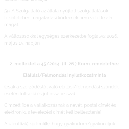
59. A Szolgáltató az általa nyújtott szolgáltatások
tekintetében magatartási kódexnek nem vetette alá
magát.
A változásokkal egységes szerkezetbe foglalva: 2026.
május 15. napján
2. melléklet a 45/2014. (II. 26.) Korm. rendelethez
Elállási/Felmondási nyilatkozatminta
(csak a szerződéstől való elállási/felmondási szándék
esetén töltse ki és juttassa vissza)
Címzett [ide a vállalkozásnak a nevét, postai címét és
elektronikus levelezési címét kell beillesztenie]:
Alulírott(ak) kijelenti(k), hogy gyakorlom/gyakoroljuk