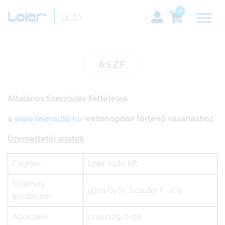
0
ÁSZF
Általános Szerződés Feltételek
a
www.leierauto.hu
webshopban történő vásárláshoz
Üzemeltetői adatok
Cégnév:
Leier Autó Kft.
Székhely
9024 Győr, Szauter F. út 9.
(postacím):
Adószám:
11302179-2-08