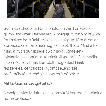
Győri kereskedésünkben lehetőség van kerekek és
gumik szakszerű tárolására. A megújult, több mint 5000
férőhelyes hotelünkben a szakszerű gumitárolással az
abroncsok élettartama meghosszabbítható. Mind a téli,
mind a nyári gumicsere alkalmával ügyfeleink
tájékoztatást kapnak a kerekek állapotáról. Szezonális
cserénél szervizünk komplett megoldást kínál:
felszerelés, centrírozás, nyomásellenőrzés,
profilmélység ellenőrzés korszerű gépekkel.
Mit tartalmaz szolgáltatás?
A szolgáltatás tartalmazza a járműről leszerelt kerekek /
gumiabroncsok