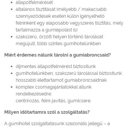
állapotfelmérését
általános tisztítását (mélyebb / makacsabb
szennyeződések esetén külön igényelhető
felninként egy alaposabb vegyszeres tisztítás, mely
tartalmazza a gumiápolást is)
szakszerű, őrzött helyen történő tárolását
megújult, több szintes gumihotelünkben
Miért érdemes nálunk tárolni a gumiabroncsaid?
díjmentes állapotfelmérést biztosítunk
gumihotelünkben, szakszerű tárolással biztosítunk
hosszabb élettartamot gumiabroncsaidnak
komplex csomagajánlatokkal állunk
rendelkezésedre:
centrírozás, felni-javítás, gumicsere.
Milyen időtartamra szól a szolgáltatás?
A gumihotel szolgáltatásunk szezonális jellegű – a