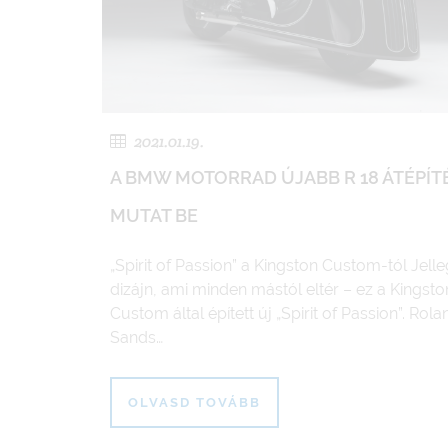
2021.01.19.
A BMW MOTORRAD ÚJABB R 18 ÁTÉPÍT
MUTAT BE
„Spirit of Passion” a Kingston Custom-tól Jell
dizájn, ami minden mástól eltér – ez a Kingsto
Custom által épített új „Spirit of Passion”. Rola
Sands…
OLVASD TOVÁBB