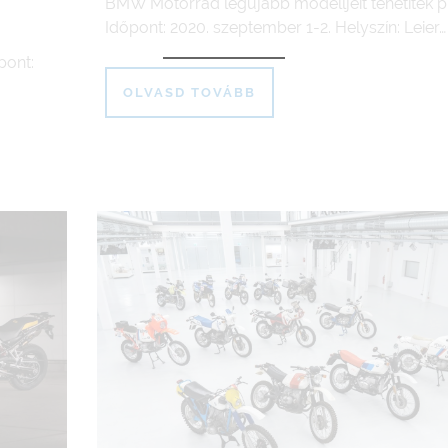
BMW Motorrad legújabb modelljeit tehetitek p
Időpont: 2020. szeptember 1-2. Helyszín: Leier…
pont:
OLVASD TOVÁBB