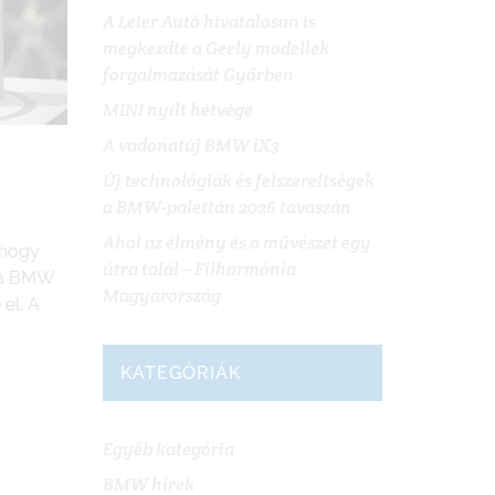
A Leier Autó hivatalosan is
megkezdte a Geely modellek
forgalmazását Győrben
MINI nyílt hétvége
A vadonatúj BMW iX3
Új technológiák és felszereltségek
a BMW-palettán 2026 tavaszán
Ahol az élmény és a művészet egy
 hogy
útra talál – Filharmónia
 a BMW
Magyarország
el. A
KATEGÓRIÁK
Egyéb kategória
BMW hírek