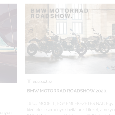
2020.08.17.
BMW MOTORRAD ROADSHOW 2020.
16 ÚJ MODELL, EGY EMLÉKEZETES NAP. Egy
kivételes eseményre invitálunk Titeket, amelye
ményén!