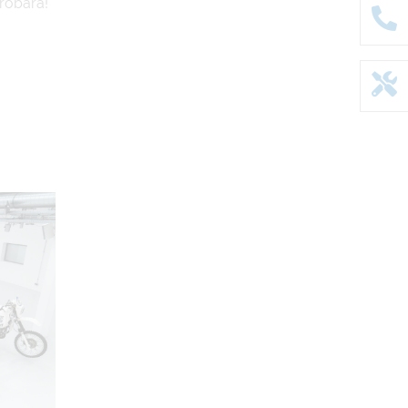
róbára!