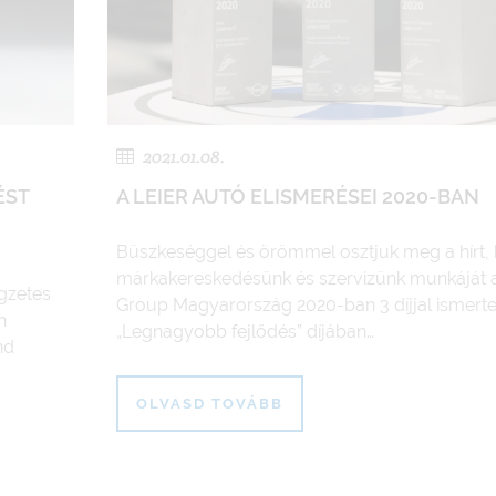
2021.01.08.
ÉST
A LEIER AUTÓ ELISMERÉSEI 2020-BAN
Büszkeséggel és örömmel osztjuk meg a hírt,
márkakereskedésünk és szervizünk munkáját
egzetes
Group Magyarország 2020-ban 3 díjjal ismerte 
n
„Legnagyobb fejlődés” díjában…
nd
OLVASD TOVÁBB