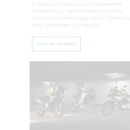
A rendezvény exkluzív autós partnereként
autókiállítással, valamint motoros és autós
tesztvezetési lehetőséggel várunk Titeket! Idő
2020. szeptember 4-6. Helyszín:…
OLVASD TOVÁBB