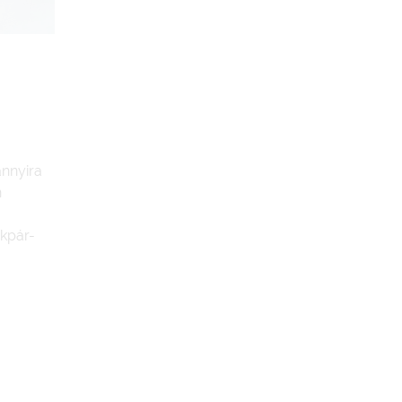
nnyira
n
ékpár-