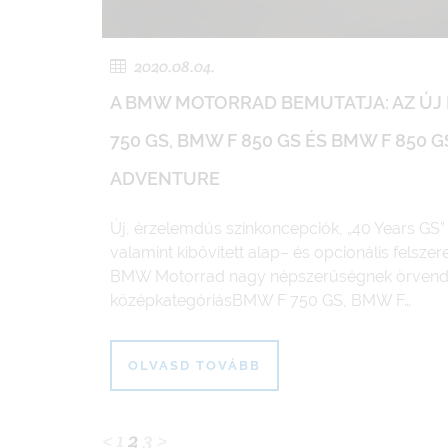
2020.08.04.
A BMW MOTORRAD BEMUTATJA: AZ ÚJ
750 GS, BMW F 850 GS ÉS BMW F 850 G
ADVENTURE
Új, érzelemdús színkoncepciók, „40 Years GS” 
valamint kibővített alap– és opcionális felszer
BMW Motorrad nagy népszerűségnek örvend
középkategóriásBMW F 750 GS, BMW F…
OLVASD TOVÁBB
Bejegyzés
<
1
2
3
>