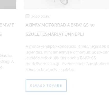
2020.07.28.
 BMW F
A BMW MOTORRAD A BMW GS 40.
S
SZÜLETÉSNAPJÁT ÜNNEPLI
A motorkerékpár-koncepció, amely legalább a
legendás, mint amennyire kifinomult, 2020-ba
kiadás,
jelentős évfordulót ünnepel: a BMW GS
eltség. A
modellsorozat a 40. évébe lépett. A motorker
ő,
koncepció, amely legalább…
OLVASD TOVÁBB