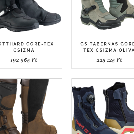
OTTHARD GORE-TEX
GS TABERNAS GOR
CSIZMA
TEX CSIZMA OLIV
192 965
Ft
225 125
Ft