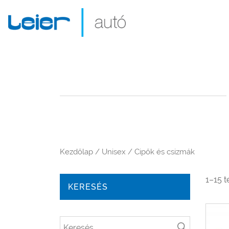
Kezdőlap
/
Unisex
/ Cipők és csizmák
1–15 
KERESÉS