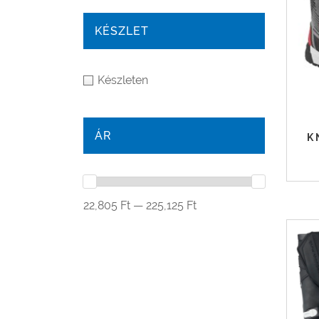
KÉSZLET
Készleten
ÁR
K
22,805 Ft — 225,125 Ft