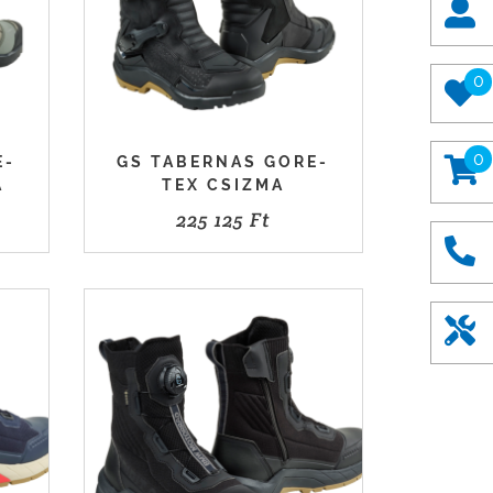
0
0
E-
GS TABERNAS GORE-
A
TEX CSIZMA
225 125
Ft