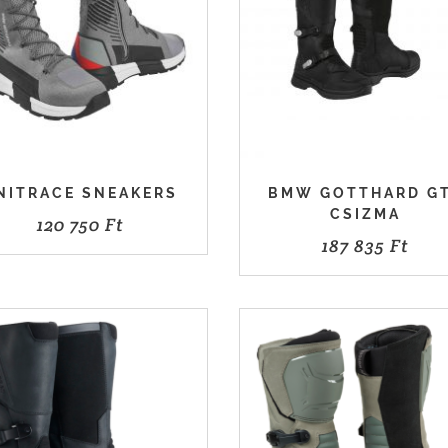
NITRACE SNEAKERS
BMW GOTTHARD G
CSIZMA
120 750
Ft
187 835
Ft