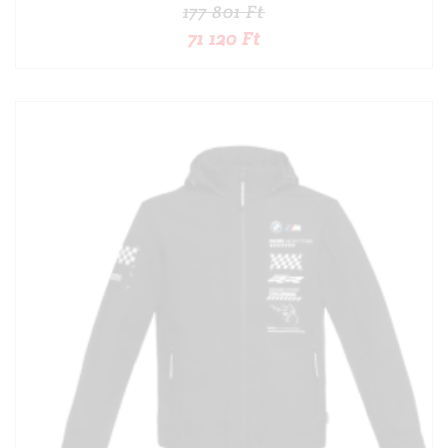
177 801
Ft
71 120
Ft