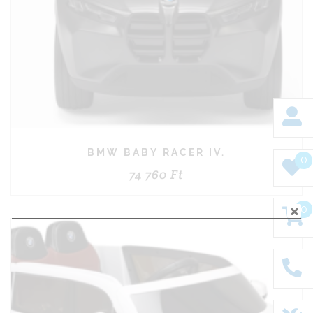
BMW BABY RACER IV.
0
74 760
Ft
0