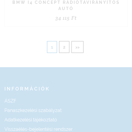
BMW I4 CONCEPT RÁDIÓTÁVIRÁNYÍTÓS
AUTÓ
34 115
Ft
1
2
>>
INFORMÁCIÓK
ÁSZF
Panaszkezelési szabályzat
Adatkezelési tájékoztató
Visszaélés-bejelentési rendszer