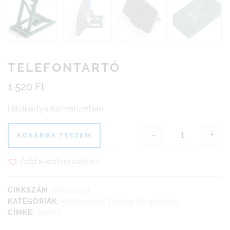
TELEFONTARTÓ
1 520
Ft
Hitelkártya formátumban.
-
+
KOSÁRBA TESZEM
Telefontart
Add a kedvencekhez
6U0051431
CIKKSZÁM:
Kiegészítők
Telefon Kiegészítők
KATEGÓRIÁK:
,
ŠKODA
CÍMKE: