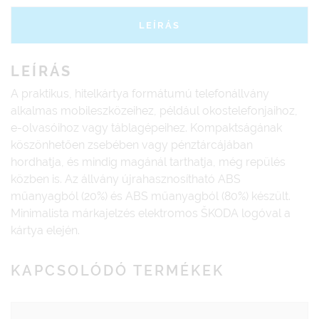
LEÍRÁS
LEÍRÁS
A praktikus, hitelkártya formátumú telefonállvány
alkalmas mobileszközeihez, például okostelefonjaihoz,
e-olvasóihoz vagy táblagépeihez. Kompaktságának
köszönhetően zsebében vagy pénztárcájában
hordhatja, és mindig magánál tarthatja, még repülés
közben is. Az állvány újrahasznosítható ABS
műanyagból (20%) és ABS műanyagból (80%) készült.
Minimalista márkajelzés elektromos ŠKODA logóval a
kártya elején.
KAPCSOLÓDÓ TERMÉKEK