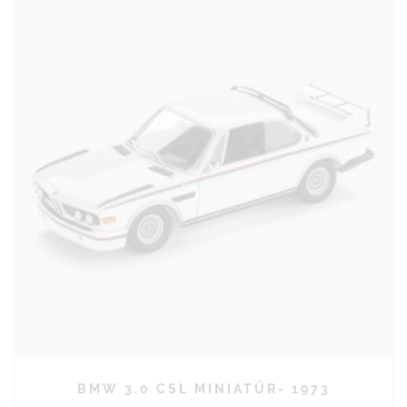
BMW 3.0 CSL MINIATŰR- 1973