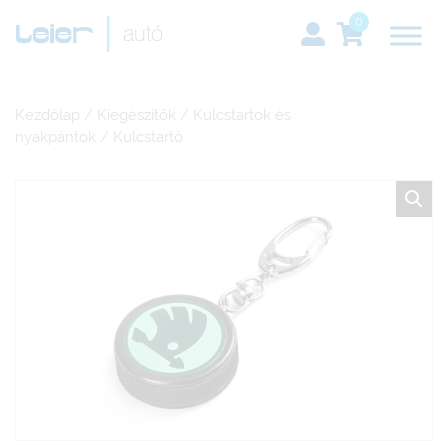
0
Kezdőlap
/
Kiegészítők
/
Kulcstartók és
nyakpántok
/ Kulcstartó