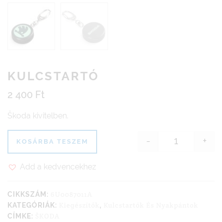
KULCSTARTÓ
2 400
Ft
Škoda kivitelben.
-
+
KOSÁRBA TESZEM
Kulcstartó 
Add a kedvencekhez
6U0087011A
CIKKSZÁM:
Kiegészítők
Kulcstartók És Nyakpántok
KATEGÓRIÁK:
,
ŠKODA
CÍMKE: