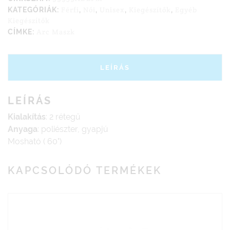
Férfi
Női
Unisex
Kiegészítők
Egyéb
KATEGÓRIÁK:
,
,
,
,
Kiegészítők
Arc Maszk
CÍMKE:
LEÍRÁS
LEÍRÁS
Kialakítás
: 2 rétegű
Anyaga
: poliészter, gyapjú
Mosható ( 60°)
KAPCSOLÓDÓ TERMÉKEK