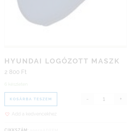
HYUNDAI LOGÓZOTT MASZK
2 800
Ft
6 készleten
-
+
KOSÁRBA TESZEM
Hyundai log
Add a kedvencekhez
99959ADEFM
CIKKSZÁM: