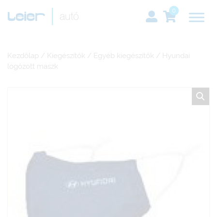
0
Kezdőlap
/
Kiegészítők
/
Egyéb kiegészítők
/ Hyundai
logózott maszk