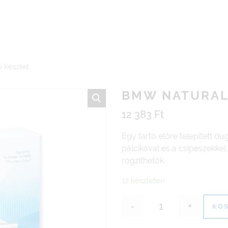
 készlet
BMW NATURAL 
12 383
Ft
Egy tartó előre telepített du
pálcikával és a csipeszekkel
rögzíthetők.
12 készleten
-
+
KOS
BMW Natural Air 