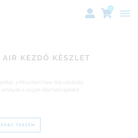
0
AIR KEZDŐ KÉSZLET
gókkal, a Mountain View illat utántöltő
, amelyek a dugók alternatívájaként
ÁRBA TESZEM
kezdő készlet mennyiség