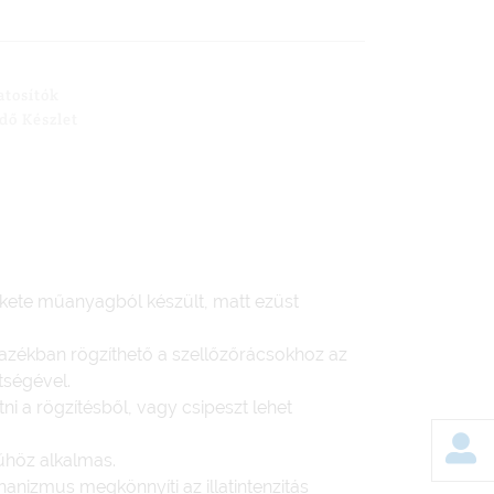
latosítók
dő Készlet
ekete műanyagból készült, matt ezüst
zékban rögzíthető a szellőzőrácsokhoz az
tségével.
tni a rögzítésből, vagy csipeszt lehet
űhöz alkalmas.
nizmus megkönnyíti az illatintenzitás