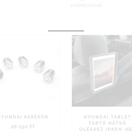
szabályozását.
HYUNDAI KERÉKŐR
HYUNDAI TABLET
TARTÓ HÁTSÓ
26 030
Ft
ÜLÉSHEZ IPAD®-H