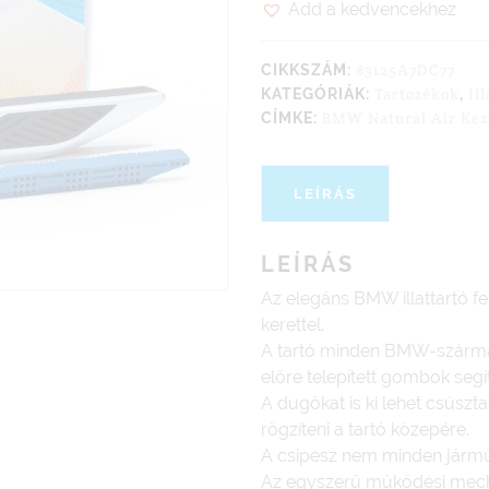
Add a kedvencekhez
83125A7DC77
CIKKSZÁM:
Tartozékok
Il
KATEGÓRIÁK:
,
BMW Natural Air Kez
CÍMKE:
LEÍRÁS
LEÍRÁS
Az elegáns BMW illattartó f
kerettel.
A tartó minden BMW-szárma
előre telepített gombok segí
A dugókat is ki lehet csúszta
rögzíteni a tartó közepére.
A csipesz nem minden járm
Az egyszerű működési mecha