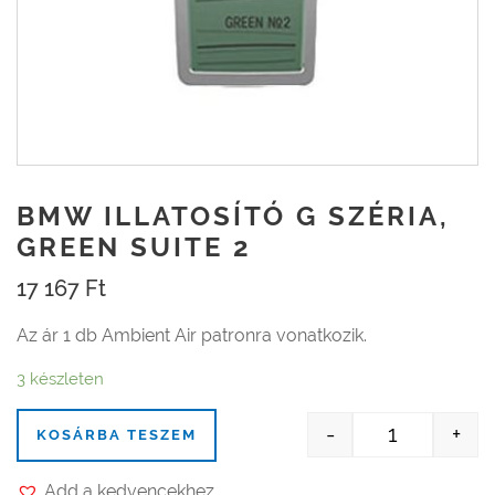
BMW ILLATOSÍTÓ G SZÉRIA,
GREEN SUITE 2
17 167
Ft
Az ár 1 db Ambient Air patronra vonatkozik.
3 készleten
-
+
KOSÁRBA TESZEM
BMW illatosí
Add a kedvencekhez