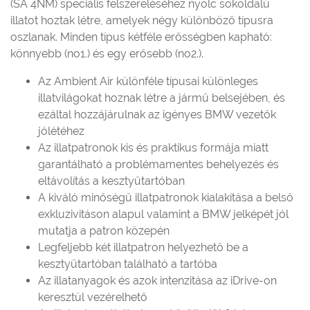
(SA 4NM) speciális felszereléséhez nyolc sokoldalú
illatot hoztak létre, amelyek négy különböző típusra
oszlanak. Minden típus kétféle erősségben kapható:
könnyebb (no1.) és egy erősebb (no2.).
Az Ambient Air különféle típusai különleges
illatvilágokat hoznak létre a jármű belsejében, és
ezáltal hozzájárulnak az igényes BMW vezetők
jólétéhez
Az illatpatronok kis és praktikus formája miatt
garantálható a problémamentes behelyezés és
eltávolítás a kesztyűtartóban
A kiváló minőségű illatpatronok kialakítása a belső
exkluzivitáson alapul valamint a BMW jelképét jól
mutatja a patron közepén
Legfeljebb két illatpatron helyezhető be a
kesztyűtartóban található a tartóba
Az illatanyagok és azok intenzitása az iDrive-on
keresztül vezérelhető