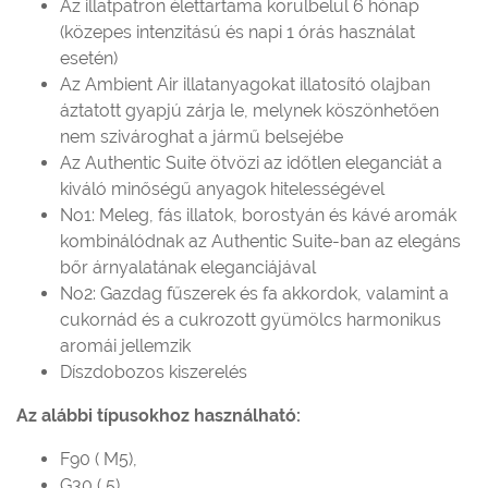
Az illatpatron élettartama körülbelül 6 hónap
(közepes intenzitású és napi 1 órás használat
esetén)
Az Ambient Air illatanyagokat illatosító olajban
áztatott gyapjú zárja le, melynek köszönhetően
nem szivároghat a jármű belsejébe
Az Authentic Suite ötvözi az időtlen eleganciát a
kiváló minőségű anyagok hitelességével
No1: Meleg, fás illatok, borostyán és kávé aromák
kombinálódnak az Authentic Suite-ban az elegáns
bőr árnyalatának eleganciájával
No2: Gazdag fűszerek és fa akkordok, valamint a
cukornád és a cukrozott gyümölcs harmonikus
aromái jellemzik
Díszdobozos kiszerelés
Az alábbi típusokhoz használható:
F90 ( M5),
G30 ( 5),