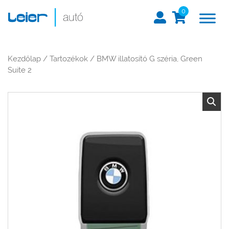
0
Kezdőlap
/
Tartozékok
/ BMW illatosító G széria, Green
Suite 2