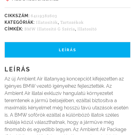
64119382603
CIKKSZÁM:
Illatosítók
Tartozékok
KATEGÓRIÁK:
,
BMW Illatosító G Széria
Illatosító
CÍMKÉK:
,
LEÍRÁS
LEÍRÁS
Az új Ambient Air illatanyag koncepciót kifejezetten az
igényes BMW vezető igényeihez fejlesztették. Az
Ambient Air illatai exkluzív hangulatú környezetet
teremtenek a jármű belsejében, ezáltal biztosítva a
maximális kényelmet még hosszú távú utazások esetén
is. A BMW sofőrök ezáltal a különböző illatok széles
skálája közül választhatnak, hogy a járműve még
finomabb és egyedibb legyen. Az Ambient Air Package