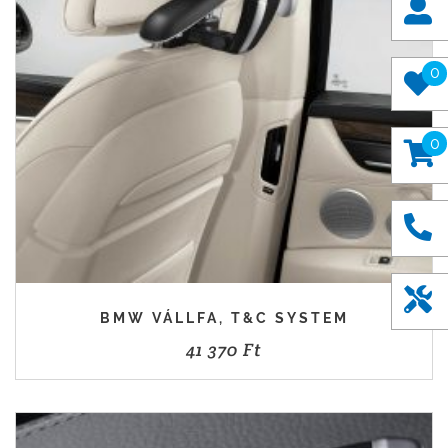
0
0
BMW VÁLLFA, T&C SYSTEM
41 370
Ft