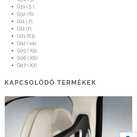
G31 ( 5 ),
G32 ( 6),
G11 ( 7),
G12 (7),
G01 (X3),
G02 ( x4),
G05 ( X5),
G06 ( X6),
G07 ( X7)
KAPCSOLÓDÓ TERMÉKEK