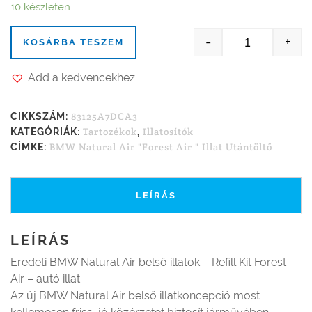
10 készleten
-
+
KOSÁRBA TESZEM
BMW Natural 
Add a kedvencekhez
83125A7DCA3
CIKKSZÁM:
Tartozékok
Illatosítók
KATEGÓRIÁK:
,
BMW Natural Air "Forest Air " Illat Utántöltő
CÍMKE:
LEÍRÁS
LEÍRÁS
Eredeti BMW Natural Air belső illatok – Refill Kit Forest
Air – autó illat
Az új BMW Natural Air belső illatkoncepció most