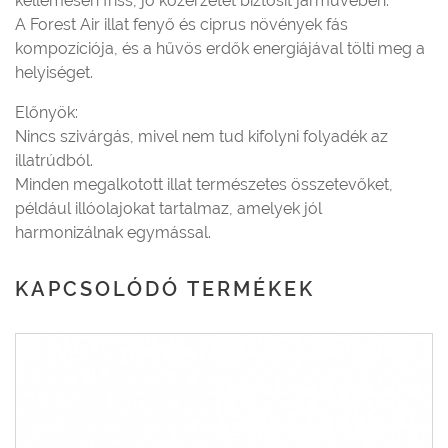
kellemesen friss, jó közérzetet biztosít járművében.
A Forest Air illat fenyő és ciprus növények fás
kompozíciója, és a hűvös erdők energiájával tölti meg a
helyiséget.
Előnyök:
Nincs szivárgás, mivel nem tud kifolyni folyadék az
illatrúdból.
Minden megalkotott illat természetes összetevőket,
például illóolajokat tartalmaz, amelyek jól
harmonizálnak egymással.
KAPCSOLÓDÓ TERMÉKEK