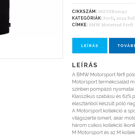
MOTOR00197
CIKKSZÁM:
Férfi
2024 Kol
KATEGÓRIÁK:
,
BMW Motorrad Férfi 
CÍMKE:
LEÍRÁS
TOVÁB
LEÍRÁS
A BMW Motorsport férfi pól
Motorsport termékcsalád mi
színben pompázó nyomatai az
Klasszikus szabású és 62% p
elasztánból készült póló n
A Motorsport kollekció a sp
világszerte ismert, akár m
három csíkos kollekció ikonik
M Motorsport és az M kolle