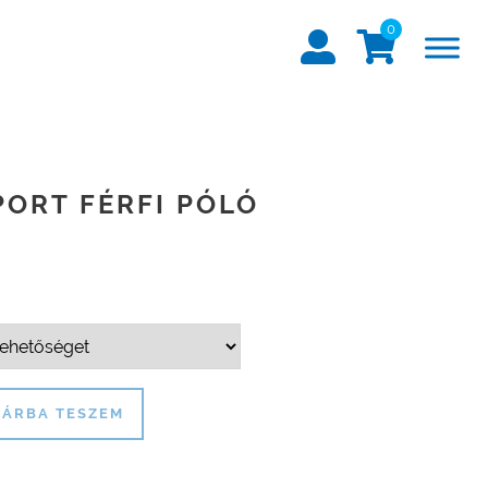
0
ORT FÉRFI PÓLÓ
ÁRBA TESZEM
érfi póló mennyiség