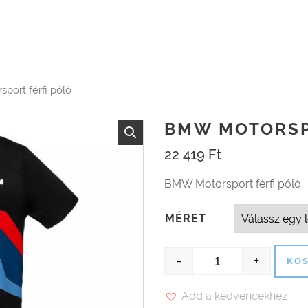
ort férfi póló
BMW MOTORSP
22 419
Ft
BMW Motorsport férfi póló
MÉRET
-
+
KOS
BMW Motorsport f
Add a kedvencekhez