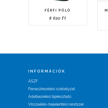
FÉRFI PÓLÓ
M
8 620
Ft
INFORMÁCIÓK
ÁSZF
Panaszkezelési szabályzat
Adatkezelési tájékoztató
Visszaélés-bejelentési rendszer