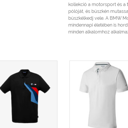
kollekció a motorsport és a t
pólóját, és büszkén mutassa
büszkélkedj vele. A BMW Mo
mindennapi életében is hord
minden alkalomhoz alkalmaz