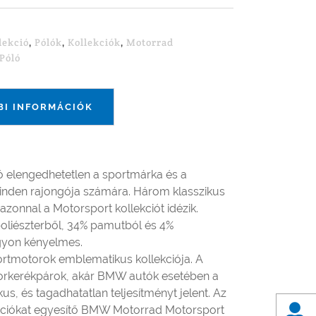
lekció
Pólók
Kollekciók
Motorrad
,
,
,
Póló
BI INFORMÁCIÓK
ó elengedhetetlen a sportmárka és a
nden rajongója számára. Három klasszikus
onnal a Motorsport kollekciót idézik.
oliészterből, 34% pamutból és 4%
agyon kényelmes.
ortmotorok emblematikus kollekciója. A
otorkerékpárok, akár BMW autók esetében a
us, és tagadhatatlan teljesítményt jelent. Az
kciókat egyesítő BMW Motorrad Motorsport