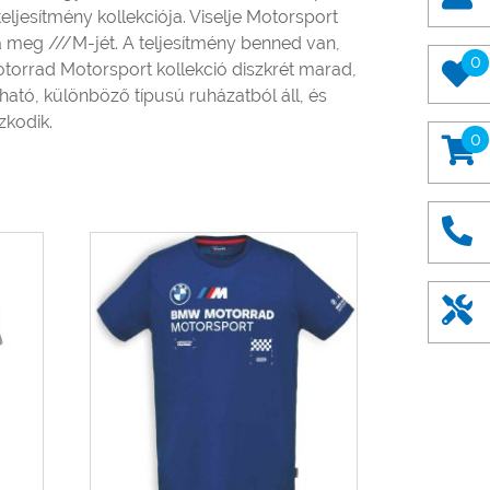
eljesítmény kollekciója. Viselje Motorsport
 meg ///M-jét. A teljesítmény benned van,
0
torrad Motorsport kollekció diszkrét marad,
ható, különböző típusú ruházatból áll, és
kodik.
0