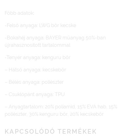
Főbb adatok:
-Felső anyaga: LWG bőr kecske
-Bokahéj anyaga: BAYER műanyag 50%-ban
újrahasznosított tartalommal
-Tenyér anyaga: kenguru bőr
– Hátsó anyaga: kecskebőr
– Bélés anyaga: poliészter
– Csuklópánt anyaga: TPU
– Anyagtartalom: 20% poliamid, 15% EVA hab, 15%
poliészter, 30% kenguru bőr, 20% kecskebőr
KAPCSOLÓDÓ TERMÉKEK