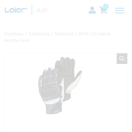
0
Kezdőlap
/
Kollekciók
/
Motorrad
/ BMW GS Rallye
kesztyű, kék