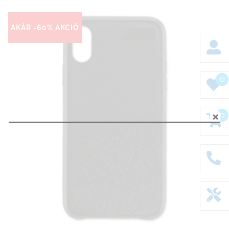
AKÁR -60% AKCIÓ
0
0