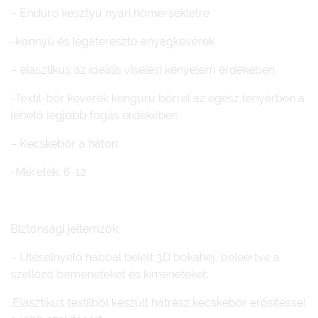
– Enduro kesztyű nyári hőmérsékletre
-könnyű és légáteresztő anyagkeverék
– elasztikus az ideális viselési kényelem érdekében
-Textil-bőr keverék kenguru bőrrel az egész tenyérben a
lehető legjobb fogás érdekében
– Kecskebőr a háton
-Méretek: 6-12
Biztonsági jellemzők:
– Ütéselnyelő habbal bélelt 3D bokahéj, beleértve a
szellőző bemeneteket és kimeneteket.
.Elasztikus textilből készült hátrész kecskebőr erősítéssel