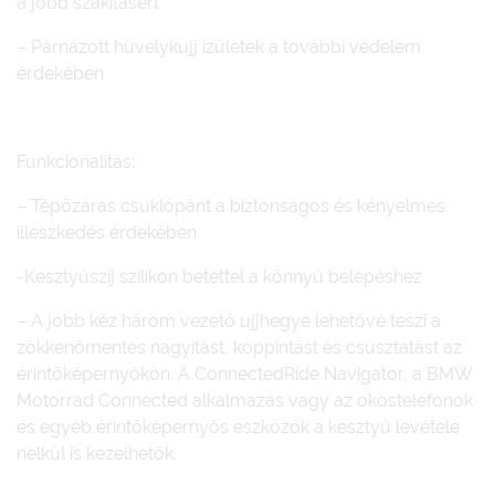
a jobb szakításért
– Párnázott hüvelykujj ízületek a további védelem
érdekében
Funkcionalitás:
– Tépőzáras csuklópánt a biztonságos és kényelmes
illeszkedés érdekében
-Kesztyűszíj szilikon betéttel a könnyű belépéshez
– A jobb kéz három vezető ujjhegye lehetővé teszi a
zökkenőmentes nagyítást, koppintást és csúsztatást az
érintőképernyőkön. A ConnectedRide Navigator, a BMW
Motorrad Connected alkalmazás vagy az okostelefonok
és egyéb érintőképernyős eszközök a kesztyű levétele
nélkül is kezelhetők.