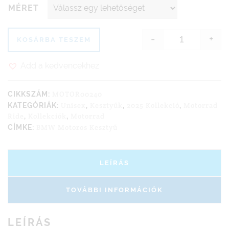
MÉRET
-
+
KOSÁRBA TESZEM
BMW GS Rall
Add a kedvencekhez
MOTOR00240
CIKKSZÁM:
Unisex
Kesztyűk
2025 Kollekció
Motorrad
KATEGÓRIÁK:
,
,
,
Ride
Kollekciók
Motorrad
,
,
BMW Motoros Kesztyű
CÍMKE:
LEÍRÁS
TOVÁBBI INFORMÁCIÓK
LEÍRÁS