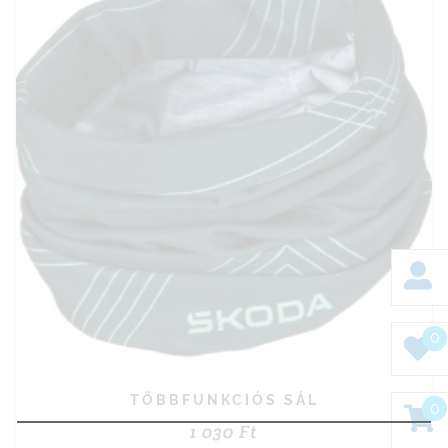
0
TÖBBFUNKCIÓS SÁL
0
1 030
Ft