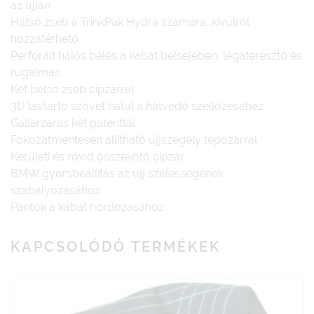
az ujján
Hátsó zseb a TrinkPak Hydra számára, kívülről
hozzáférhető
Perforált hálós bélés a kabát belsejében, légáteresztő és
rugalmas
Két belső zseb cipzárral
3D távtartó szövet hátul a hátvédő szellőzéséhez
Gallérzárás két patenttal
Fokozatmentesen állítható ujjszegély tépőzárral
Kerületi és rövid összekötő cipzár
BMW gyorsbeállítás az ujj szélességének
szabályozásához
Pántok a kabát hordozásához
KAPCSOLÓDÓ TERMÉKEK