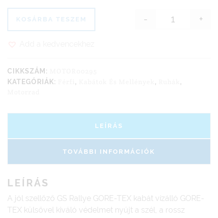
-
+
KOSÁRBA TESZEM
BMW GS Rall
Add a kedvencekhez
MOTOR00295
CIKKSZÁM:
Férfi
Kabátok És Mellények
Ruhák
KATEGÓRIÁK:
,
,
,
Motorrad
LEÍRÁS
TOVÁBBI INFORMÁCIÓK
LEÍRÁS
A jól szellőző GS Rallye GORE-TEX kabát vízálló GORE-
TEX külsővel kiváló védelmet nyújt a szél, a rossz