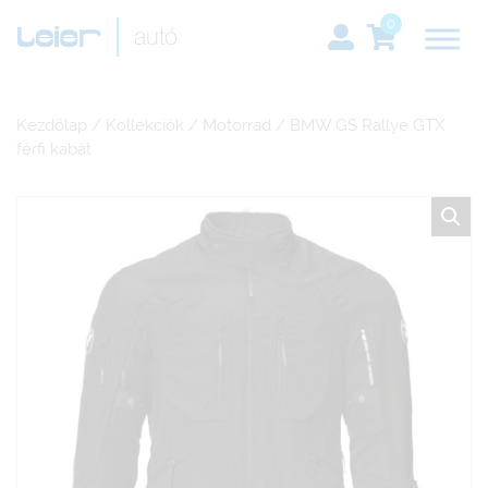
0
Kezdőlap
/
Kollekciók
/
Motorrad
/ BMW GS Rallye GTX
férfi kabát