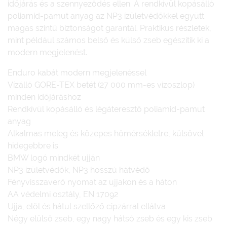
időjárás és a szennyeződés ellen. A rendkívül kopásálló
poliamid-pamut anyag az NP3 ízületvédőkkel együtt
magas szintű biztonságot garantál. Praktikus részletek,
mint például számos belső és külső zseb egészítik ki a
modern megjelenést.
Enduro kabát modern megjelenéssel
Vízálló GORE-TEX betét (27 000 mm-es vízoszlop)
minden időjáráshoz
Rendkívül kopásálló és légáteresztő poliamid-pamut
anyag
Alkalmas meleg és közepes hőmérsékletre, külsővel
hidegebbre is
BMW logó mindkét ujján
NP3 ízületvédők, NP3 hosszú hátvédő
Fényvisszaverő nyomat az ujjakon és a háton
AA védelmi osztály, EN 17092
Ujja, elöl és hátul szellőző cipzárral ellátva
Négy elülső zseb, egy nagy hátsó zseb és egy kis zseb