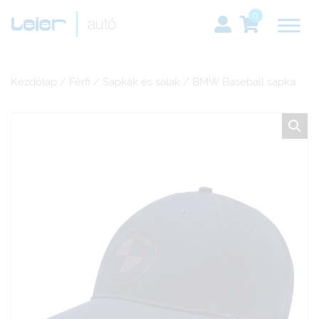
0
Kezdőlap
/
Férfi
/
Sapkák és sálak
/ BMW Baseball sapka