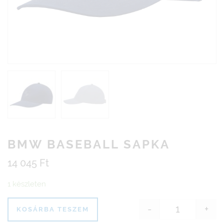
BMW BASEBALL SAPKA
14 045
Ft
1 készleten
-
+
KOSÁRBA TESZEM
BMW Baseba