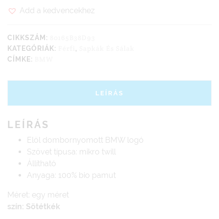
Add a kedvencekhez
80165B38D93
CIKKSZÁM:
Férfi
Sapkák És Sálak
KATEGÓRIÁK:
,
BMW
CÍMKE:
LEÍRÁS
LEÍRÁS
Elöl dombornyomott BMW logó
Szövet típusa: mikro twill
Állítható
Anyaga: 100% bio pamut
Méret: egy méret
szín: Sötétkék