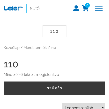
0
110
Kezdőlap
/ Méret termék / 110
110
Mind a(z) 6 találat megjelenítve
SZŰRÉS