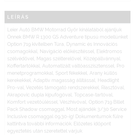
LEÍRÁS
Leier Autó BMW Motorrad Győr kínálatából ajánljuk
Önnek BMW R 1300 GS Adventure típusú modellünket
Option 719 kivitelben Túra, Dynamic és Innovációs
csomagokkal, Navigáció előkészítéssel, Elektromos
szélvédővel, Magas szélterelővel, Középállvánnyal,
Koffertartókkal, Automatizált váltóasszisztenssel, Pro
menetprogramokkal, Sport fékekkel, Arany küllős
kerekekkel, Adaptív magasság állítással, Headlight
Pro-val, Vezetés támogató rendszerekkel, Riasztóval,
Akrapovic dupla kipufogóval, Topcase-tartóval,
Komfort vezetőüléssel, Vészhívóval, Option 719 Billet
Pack Shadow csomaggal. Most ajándék 3/30 Service
Inclusive csomaggal 09.30-ig! Dokumentumok fülre
kattintva további információk. Előzetes időpont
egyeztetés után szeretettel várjuk