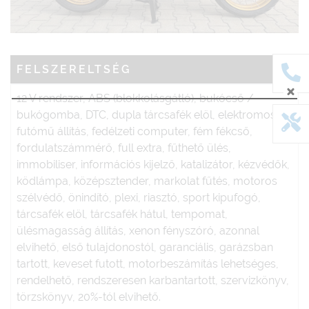
FELSZERELTSÉG
12 V rendszer, ABS (blokkolásgátló), bukócső /
bukógomba, DTC, dupla tárcsafék elöl, elektromos
futómű állítás, fedélzeti computer, fém fékcső,
fordulatszámmérő, full extra, fűthető ülés,
immobiliser, információs kijelző, katalizátor, kézvédők,
ködlámpa, középsztender, markolat fűtés, motoros
szélvédő, önindító, plexi, riasztó, sport kipufogó,
tárcsafék elöl, tárcsafék hátul, tempomat,
ülésmagasság állítás, xenon fényszóró, azonnal
elvihető, első tulajdonostól, garanciális, garázsban
tartott, keveset futott, motorbeszámítás lehetséges,
rendelhető, rendszeresen karbantartott, szervizkönyv,
törzskönyv, 20%-tól elvihető.