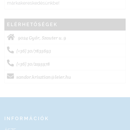
márkakereskedésünkbe!
ELÉRHETŐSÉGEK
9024 Győr, Szauter u. 9
(+36) 30/7835693
(+36) 30/2195978
sandor.krisztian@leier.hu
INFORMÁCIÓK