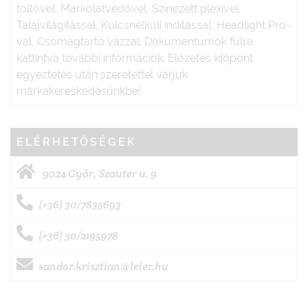
töltővel, Markolatvédővel, Színezett plexivel,
Talajvilágítással, Kulcsnélküli indítással, Headlight Pro-
val, Csomagtartó vázzal. Dokumentumok fülre
kattintva további információk. Előzetes időpont
egyeztetés után szeretettel várjuk
márkakereskedésünkbe!
ELÉRHETŐSÉGEK
9024 Győr, Szauter u. 9
(+36) 30/7835693
(+36) 30/2195978
sandor.krisztian@leier.hu