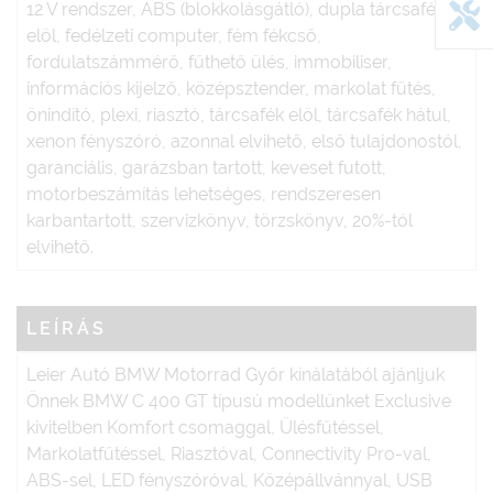
12 V rendszer, ABS (blokkolásgátló), dupla tárcsafék
elöl, fedélzeti computer, fém fékcső,
fordulatszámmérő, fűthető ülés, immobiliser,
információs kijelző, középsztender, markolat fűtés,
önindító, plexi, riasztó, tárcsafék elöl, tárcsafék hátul,
xenon fényszóró, azonnal elvihető, első tulajdonostól,
garanciális, garázsban tartott, keveset futott,
motorbeszámítás lehetséges, rendszeresen
karbantartott, szervizkönyv, törzskönyv, 20%-tól
elvihető.
LEÍRÁS
Leier Autó BMW Motorrad Győr kínálatából ajánljuk
Önnek BMW C 400 GT típusú modellünket Exclusive
kivitelben Komfort csomaggal, Ülésfűtéssel,
Markolatfűtéssel, Riasztóval, Connectivity Pro-val,
ABS-sel, LED fényszóróval, Középállvánnyal, USB