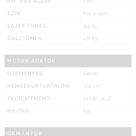
KM. ÓRA ÁLLÁS
1 km
SZÍN
Kék (metál)
SAJÁT TÖMEG
219 kg
ÖSSZTÖMEG
422 kg
MOTOR ADATOK
ÜZEMANYAG
Benzin
HENGERŰRTARTALOM
350 cm³
TELJESÍTMÉNY
25 kW, 34 LE
HAJTÁS
Szíj
OKMÁNYOK