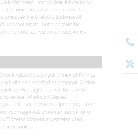
dulatszámmérő, immobiliser, információs
 fűtés, önindító, riasztó, tárcsafék elöl,
azonnal elvihető, első tulajdonostól,
ott, keveset futott, motorbeszámítás
arbantartott, szervizkönyv, törzskönyv,
yőr kínálatából ajánljuk Önnek BMW R 12
 719 kivitelben Komfort csomaggal, Option
erekekkel, Headlight Pro-val, Emelkedő-
szisztenssel, Markolatfűtéssel,
l, RDC-vel, Risztóval, Option 719 üléssel,
hadow csomagokkal. Dokumentumok fülre
ók. Előzetes időpont egyeztetés után
ereskedésünkbe!