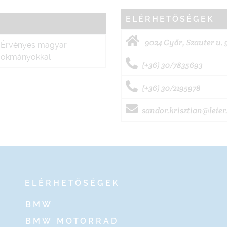
ELÉRHETŐSÉGEK
9024 Győr, Szauter u. 
Érvényes magyar
okmányokkal
(+36) 30/7835693
(+36) 30/2195978
sandor.krisztian@leier
ELÉRHETŐSÉGEK
BMW
BMW MOTORRAD