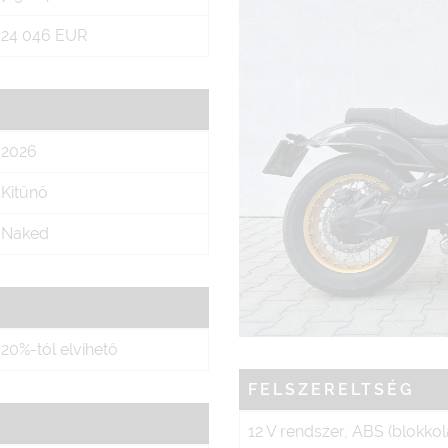
24 046 EUR
2026
Kitűnő
Naked
20%-tól elvihető
FELSZERELTSÉG
12 V rendszer, ABS (blokkolá