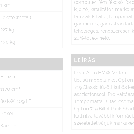
computer, fém fékcső, for
1 km
kijelző, katalizátor, markolat
tárcsafék hátul, tempomat, 
Fekete (metál)
garanciális, garázsban tart
227 kg
lehetséges, rendszeresen k
20%-tól elvihető.
430 kg
LEÍRÁS
Leier Autó BMW Motorrad G
Benzin
típusú modellünket Option
719 Classic fűzött küllős k
1170 cm³
asszisztenssel, Pro váltóas
80 kW, 109 LE
Tempomattal, Utas-csomagga
Option 719 Billet Pack S
Boxer
kattintva további informáci
szeretettel várjuk márkak
Kardán