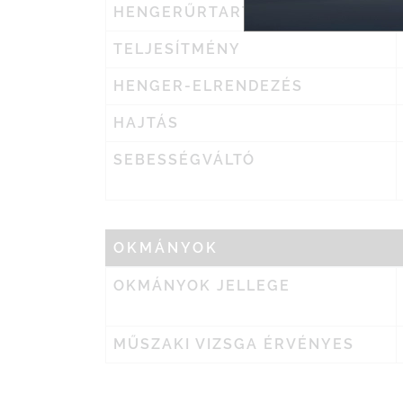
HENGERŰRTARTALOM
TELJESÍTMÉNY
HENGER-ELRENDEZÉS
HAJTÁS
SEBESSÉGVÁLTÓ
OKMÁNYOK
OKMÁNYOK JELLEGE
MŰSZAKI VIZSGA ÉRVÉNYES