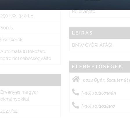
2998 cm³
karbantartott, végig vezete
tól elvihető.
250 kW, 340 LE
Soros
LEÍRÁS
Összkerék
BMW GYŐR! ÁFÁS!
Automata (8 fokozatú
tiptronic) sebességváltó
ELÉRHETŐSÉGEK
9024 Győr, Szauter út 
Érvényes magyar
(+36) 30/2673989
okmányokkal
(+36) 30/2028197
2027/12