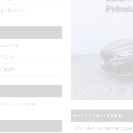
51 829 EUR
2019/12
Kitűnő
Cabrio
20%-tól elvihető
FELSZERELTSÉG
360 fokos kamerarendszer, 