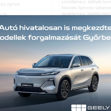
combtámasz, állítható korm
112 797 km
fokozatú tiptronic) sebessé
deréktámasz, digitális kétz
4 fő
elektromos ablak hátul, e
2
elektromos tükör, elektrom
ülésállítás vezetőoldal, el
Szürke (metál)
elektronikus rögzítőfék, e
(menetstabilizátor), fedélz
1 880 kg
ülés, fűthető tükör, GPS (
2 400 kg
gyalogos légzsák, hátsó fejt
ISOFIX rendszer, kihangosít
280 liter
kormányváltó, ködlámpa, k
nélküli indítás, kulcsnélkül
Digitális kétzónás klíma
multifunkcionális kijelző, m
start-stop/motormegállító 
tábla-felismerő funkció, 
tolatókamera, tolatóradar, 
vászontető, vezetőoldali l
Benzin
autóbeszámítás lehetsége