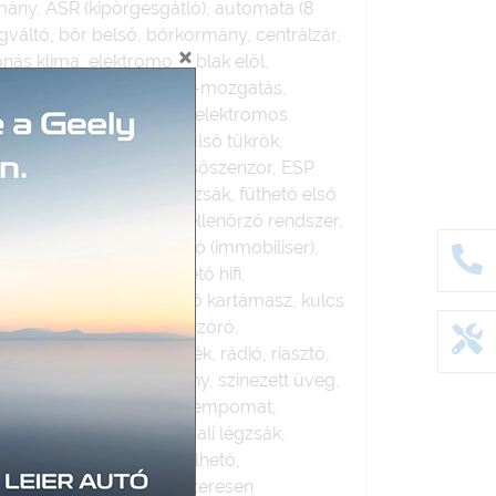
ány, ASR (kipörgésgátló), automata (8
gváltó, bőr belső, bőrkormány, centrálzár,
ónás klíma, elektromos ablak elöl,
lektromos csomagtérajtó-mozgatás,
os ülésállítás utasoldal, elektromos
ektromosan behajtható külső tükrök,
lső-hátsó parkolóradar, esőszenzor, ESP
eti komputer, függönylégzsák, fűthető első
navigáció), guminyomás-ellenőrző rendszer,
ámlák, Hi-Fi, indításgátló (immobiliser),
ó, kormányról vezérelhető hifi,
önnyűfém felni, középső kartámasz, kulcs
i nyitórendszer, LED fényszóró,
ultifunkciós kormánykerék, rádió, riasztó,
rendszer, szervokormány, színezett üveg,
távolságtartó tempomat, tempomat,
USB csatlakozó, utasoldali légzsák,
égzsák, ÁFA visszaigényelhető,
s, nem dohányzó, rendszeresen