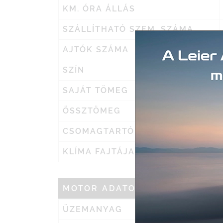
KM. ÓRA ÁLLÁS
SZÁLLÍTHATÓ SZEM. SZÁMA
AJTÓK SZÁMA
SZÍN
SAJÁT TÖMEG
ÖSSZTÖMEG
CSOMAGTARTÓ
KLÍMA FAJTÁJA
MOTOR ADATOK
ÜZEMANYAG