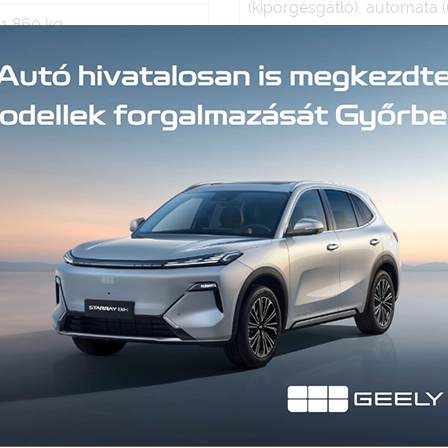
(kipörgésgátló), automata (
1 860 kg
belső, bőrkormány, centrálz
elektromos ablak elöl, ele
2 505 kg
csomagtérajtó-mozgatás, e
utasoldal, elektromos ülés
500 liter
külső tükrök, elektronikus 
Digitális kétzónás klíma
(menetstabilizátor), fedélz
és hátsó ülések, fűthető els
guminyomás-ellenőrző rend
Up Display, indításgátló (im
kormányról vezérelhető hif
Benzin
kartámasz, kulcs nélküli in
oldallégzsák, rádió, riasztó
2979 cm³
szervokormány, színezett 
ülésmagasság állítás, veze
240 kW, 326 LE
forgalomba helyezés Magya
Soros
dohányzó, rendszeresen kar
vezetett szervizkönyv.
Hátsó kerék