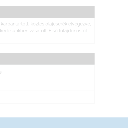
rbantartott, köztes olajcserék elvégezve,
kedésünkben vásárolt. Első tulajdonostól.
9