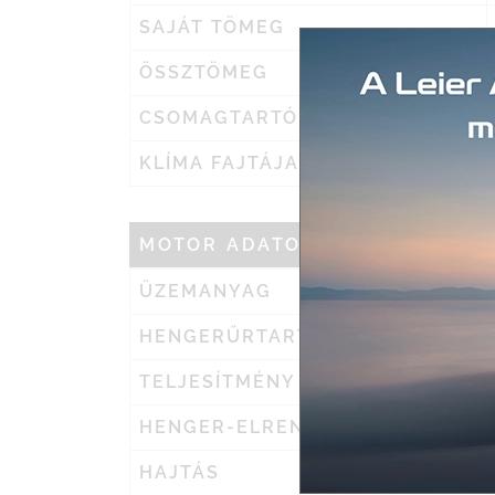
SAJÁT TÖMEG
ÖSSZTÖMEG
CSOMAGTARTÓ
KLÍMA FAJTÁJA
MOTOR ADATOK
ÜZEMANYAG
HENGERŰRTARTALOM
TELJESÍTMÉNY
HENGER-ELRENDEZÉS
HAJTÁS