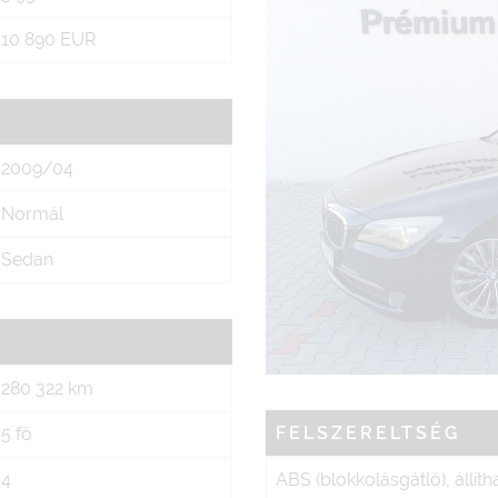
10 890 EUR
2009/04
Normál
Sedan
280 322 km
FELSZERELTSÉG
5 fő
4
ABS (blokkolásgátló), állí