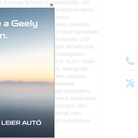
6 fokozatú tiptronic) sebességváltó, bőr
ár, deréktámasz, digitális kétzónás klíma,
ktromos ablak hátul, elektromos
lektromos tükör, elektromos ülésállítás
állítás vezetőoldal, elektromosan behajtható
rögzítőfék, első-hátsó parkolóradar, ESP
eti komputer, függönylégzsák, fűthető első
ő ülés, fűthető tükör, GPS (navigáció),
szer, hátsó fejtámlák, Hi-Fi, HUD / Head-
mobiliser), ISOFIX rendszer, kihangosító,
i, ködlámpa, könnyűfém felni, középső
dítás, multifunkciós kormánykerék,
, sávtartó rendszer, sávváltó asszisztens,
üveg, tempomat, tolatókamera, tolatóradar,
tőoldali légzsák, xenon fényszóró, első
rországon, garázsban tartott, nem
bantartott, végig vezetett szervizkönyv,