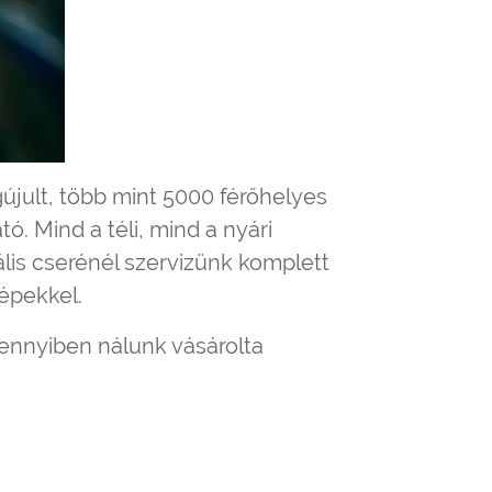
jult, több mint 5000 férőhelyes
. Mind a téli, mind a nyári
lis cserénél szervizünk komplett
épekkel.
mennyiben nálunk vásárolta