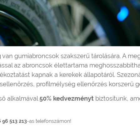
an gumiabroncsok szakszerű tárolására. A megú
ssal az abroncsok élettartama meghosszabbítható
ékoztatást kapnak a kerekek állapotáról. Szezoná
sellenőrzés, profilmélység ellenőrzés korszerű g
ső alkalmával
50% kedvezményt
biztosítunk, a
 96 513 213
-as telefonszámon!