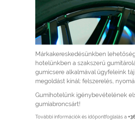
Márkakereskedésünkben lehetőség v
hotelünkben a szakszerű gumitárolá
gumicsere alkalmával ügyfeleink táj
megoldást kínál: felszerelés, nyomá
Gumihotelünk igénybevételének el
gumiabroncsárt!
További információk és időpontfoglalás a
+36