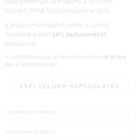
Kedvezményes ajánlatunk a 10 évnél
idősebb BMW tulajdonosoknak szól:
a javítási munkálatok során a szerviz
munkadíj árából
50% kedvezményt
biztosítunk.
További információk és időpontfoglalás a
+36 96 513
213
-as telefonszámon!
LÉPJ VELÜNK KAPCSOLATBA