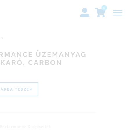
0
on
RMANCE ÜZEMANYAG
AKARÓ, CARBON
ÁRBA TESZEM
ce üzemanyag tanksapka takaró, carbon mennyiség
Performance Kiegészítők