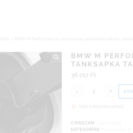
zítők
/ BMW M Performance üzemanyag tanksapka takaró, carb
BMW M PERFO
TANKSAPKA T
36 017
Ft
-
+
KOS
BMW M Performan
Add a kedvencekhez
16112472988
CIKKSZÁM:
Tartozékok
M 
KATEGÓRIÁK:
,