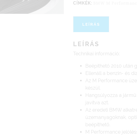
BMW M Performance
CÍMKÉK:
LEÍRÁS
LEÍRÁS
Technikai információ:
Beépíthető 2010 után g
Ellenáll a benzin- és 
Az M Performance üze
készül.
Hangsúlyozza a jármű 
javítva azt.
Az eredeti BMW alkatrés
üzemanyagoknak, optim
beépíthető.
M Performance jelöléss