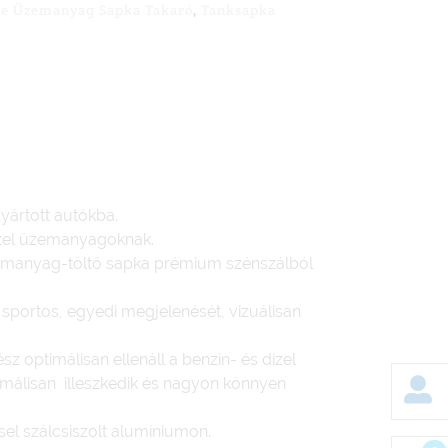
 Üzemanyag Sapka Takaró
Tanksapka
,
yártott autókba.
dízel üzemanyagoknak.
manyag-töltő sapka prémium szénszálból
sportos, egyedi megjelenését, vizuálisan
z optimálisan ellenáll a benzin- és dízel
álisan illeszkedik és nagyon könnyen
el szálcsiszolt alumíniumon.