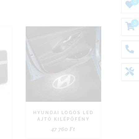
0
0
HYUNDAI LOGÓS LED
AJTÓ KILÉPŐFÉNY
47 760
Ft