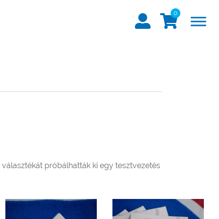
0
álasztékát próbálhatták ki egy tesztvezetés