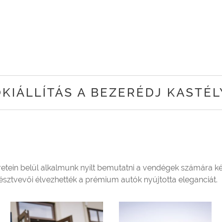
KIÁLLÍTÁS A BEZERÉDJ KASTÉ
retein belül alkalmunk nyílt bemutatni a vendégek számára k
résztvevői élvezhették a prémium autók nyújtotta eleganciát.