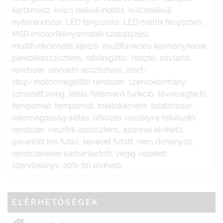
kartámasz, kulcs nélküli indítás, kulcsnélküli
nyitórendszer, LED fényszóró, LED mátrix fényszóró,
MSR (motorféknyomaték szabályzás),
multifunkcionális kijelző, multifunkciós kormánykerék,
parkolóasszisztens, rablásgátló, riasztó, sávtartó
rendszer, sávváltó asszisztens, start-
stop/motormegállító rendszer, szervokormány,
színezett üveg, tábla-felismerő funkció, távolságtartó
tempomat, tempomat, tolatókamera, tolatóradar,
ülésmagasság állítás, ütközés veszélyre felkészítő
rendszer, vészfék asszisztens, azonnal elvihető,
garantált km futás, keveset futott, nem dohányzó,
rendszeresen karbantartott, végig vezetett
szervizkönyv, 20%-tól elvihető.
ELÉRHETŐSÉGEK