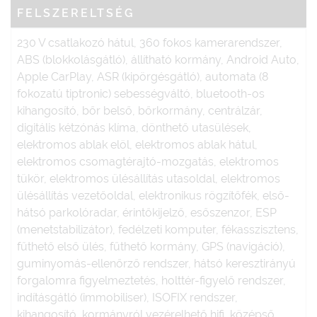
FELSZERELTSÉG
230 V csatlakozó hátul, 360 fokos kamerarendszer,
ABS (blokkolásgátló), állítható kormány, Android Auto,
Apple CarPlay, ASR (kipörgésgátló), automata (8
fokozatú tiptronic) sebességváltó, bluetooth-os
kihangosító, bőr belső, bőrkormány, centrálzár,
digitális kétzónás klíma, dönthető utasülések,
elektromos ablak elöl, elektromos ablak hátul,
elektromos csomagtérajtó-mozgatás, elektromos
tükör, elektromos ülésállítás utasoldal, elektromos
ülésállítás vezetőoldal, elektronikus rögzítőfék, első-
hátsó parkolóradar, érintőkijelző, esőszenzor, ESP
(menetstabilizátor), fedélzeti komputer, fékasszisztens,
fűthető első ülés, fűthető kormány, GPS (navigáció),
guminyomás-ellenőrző rendszer, hátsó keresztirányú
forgalomra figyelmeztetés, holttér-figyelő rendszer,
indításgátló (immobiliser), ISOFIX rendszer,
kihangosító, kormányról vezérelhető hifi, középső